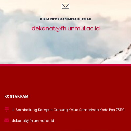
KIRIM INFORMASI MELALUI EMAIL
dekanat@fh.unmul.ac.id
KONTAK KAMI
Jl. Sambaliung Kampus Gunung Kelua Samarinda Kode Pos 75119
dekanat@fh.unmul.ac.id