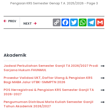
Pengisian KRS Semester Genap T.A. 2025/2026 - Page 3
Copy
Facebook
Twitter
WhatsApp
Telegr
Gm
PREV
NEXT
Link
Akademik
Jadwal Perkuliahan Semester Ganjil TA 2026/2027 Prodi
Sarjana Hukum FHUNMUL
Prosedur Validasi UKT, Daftar Ulang & Pengisian KRS
Bagi MABA Jalur UTBK-SMMPTN 2026
POS Herregistrasi & Pengisian KRS Semester Ganjil TA
2026-2027
Pengumuman Distribusi Mata Kuliah Semester Ganjil
Tahun Akademik 2026/2027