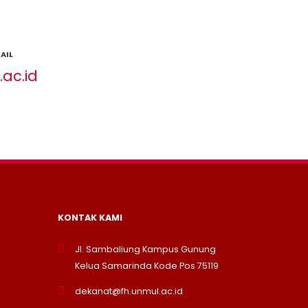
AIL
ac.id
KONTAK KAMI
Jl. Sambaliung Kampus Gunung
Kelua Samarinda Kode Pos 75119
dekanat@fh.unmul.ac.id