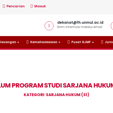
Pencarian
Masuk
dekanat@fh.unmul.ac.id
Kirim informasi melalui email
Keuangan
Kemahasiswaan
Pusat GJMF
Jurn
LUM PROGRAM STUDI SARJANA HUKUM
KATEGORI: SARJANA HUKUM (S1)