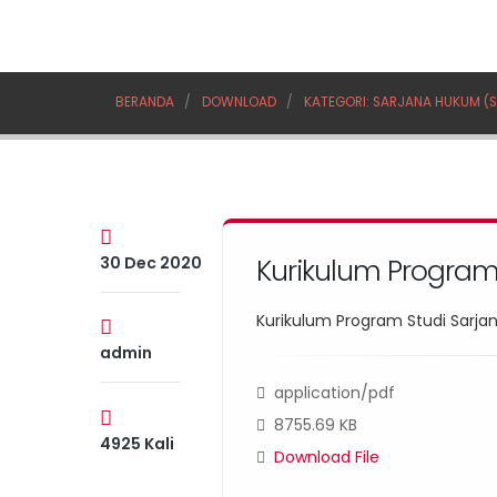
BERANDA
DOWNLOAD
KATEGORI: SARJANA HUKUM (S
Kurikulum Program
30 Dec 2020
Kurikulum Program Studi Sarj
admin
application/pdf
8755.69 KB
4925 Kali
Download File