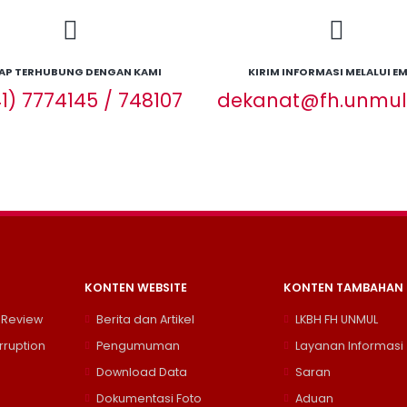
AP TERHUBUNG DENGAN KAMI
KIRIM INFORMASI MELALUI EM
1) 7774145 / 748107
dekanat@fh.unmul.
KONTEN WEBSITE
KONTEN TAMBAHAN
 Review
Berita dan Artikel
LKBH FH UNMUL
rruption
Pengumuman
Layanan Informasi
Download Data
Saran
Dokumentasi Foto
Aduan