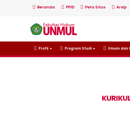
Beranda
PPID
Peta Situs
Arsip
Profil
Program Studi
Umum dan 
KURIKU