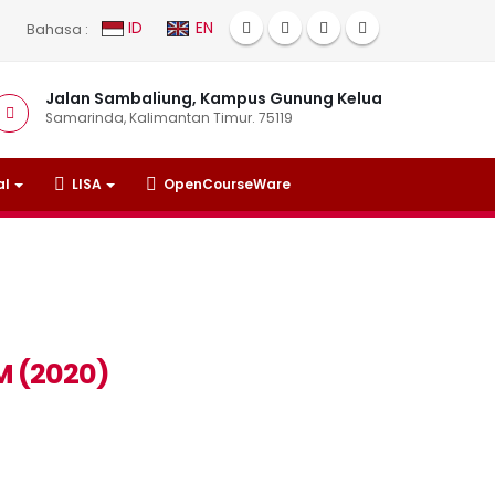
ID
EN
Bahasa :
Jalan Sambaliung, Kampus Gunung Kelua
Samarinda, Kalimantan Timur. 75119
al
LISA
OpenCourseWare
 (2020)