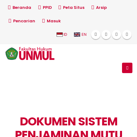
Beranda
PPID
Peta Situs
Arsip
Pencarian
Masuk
ID
EN
DOKUMEN SISTEM
PENJAMINAN MUTU