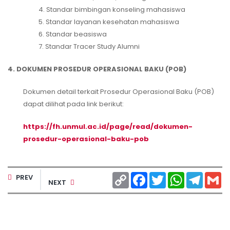
4. Standar bimbingan konseling mahasiswa
5. Standar layanan kesehatan mahasiswa
6. Standar beasiswa
7. Standar Tracer Study Alumni
4. DOKUMEN PROSEDUR OPERASIONAL BAKU (POB)
Dokumen detail terkait Prosedur Operasional Baku (POB)
dapat dilihat pada link berikut:
https://fh.unmul.ac.id/page/read/dokumen-
prosedur-operasional-baku-pob
Copy
Facebook
Twitter
WhatsApp
Telegr
Gm
PREV
NEXT
Link