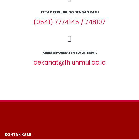
TETAP TERHUBUNG DENGAN KAMI
(0541) 7774145 / 748107
KIRIM INFORMASI MELALUI EMAIL
dekanat@fh.unmul.ac.id
KONTAK KAMI