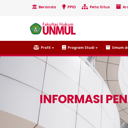
Beranda
PPID
Peta Situs
Ars
Profil
Program Studi
Umum da
INFORMASI PE