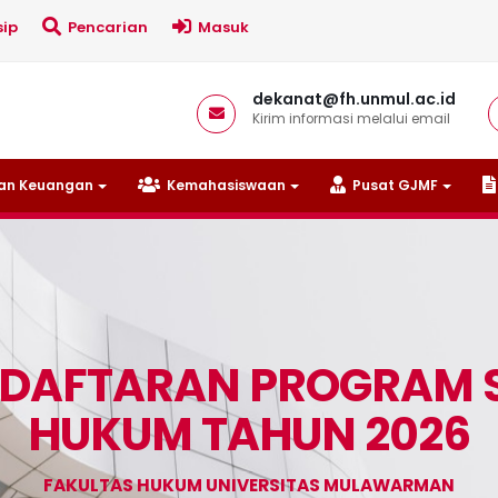
ip
Pencarian
Masuk
dekanat@fh.unmul.ac.id
Kirim informasi melalui email
n Keuangan
Kemahasiswaan
Pusat GJMF
NDAFTARAN PROGRAM S
HUKUM TAHUN 2026
FAKULTAS HUKUM UNIVERSITAS MULAWARMAN