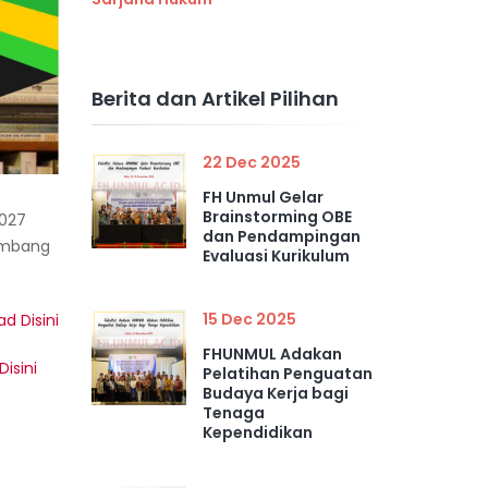
Berita dan Artikel Pilihan
22 Dec 2025
FH Unmul Gelar
Brainstorming OBE
2027
dan Pendampingan
lombang
Evaluasi Kurikulum
15 Dec 2025
d Disini
FHUNMUL Adakan
isini
Pelatihan Penguatan
Budaya Kerja bagi
Tenaga
Kependidikan