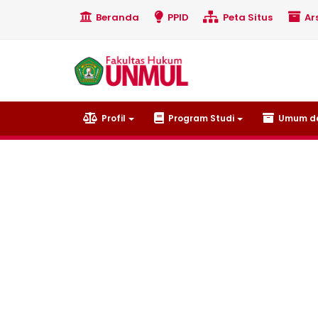
Beranda
PPID
Peta Situs
Ars
Profil
Program Studi
Umum da