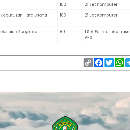
100
21 Set Komputer
 Keputusan Tata Usaha
100
21 Set Komputer
nyelesaian Sengketa
80
1 Set Fasilitas Arbitras
APS
Copy
Facebook
Twitter
Wh
Link