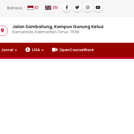
ID
EN
Bahasa :
Jalan Sambaliung, Kampus Gunung Kelua
Samarinda, Kalimantan Timur. 75119
Jurnal
LISA
OpenCourseWare