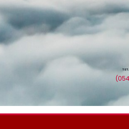
TET
(054