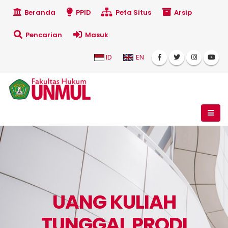
Beranda
PPID
Peta Situs
Arsip
Pencarian
Masuk
ID
EN
UANG KULIAH
TUNGGAL PRODI