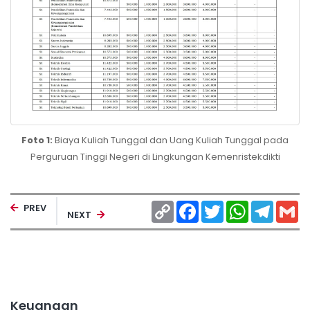
Foto 1:
Biaya Kuliah Tunggal dan Uang Kuliah Tunggal pada
Perguruan Tinggi Negeri di Lingkungan Kemenristekdikti
Copy
Facebook
Twitter
WhatsApp
Telegr
Gm
PREV
NEXT
Link
Keuangan