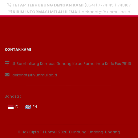
TETAP TERHUBUNG DENGAN KAMI
(0541) 7774145 / 748107
KIRIM INFORMASI MELALUI EMAIL
dekanat@fh.unmul.ac.id
KONTAK KAMI
Jl. Sambaliung Kampus Gunung Kelua Samarinda Kode Pos 75119
dekanat@fh.unmul.ac.id
Bahasa :
ID
EN
© Hak Cipta FH Unmul 2020. Dilindungi Undang-Undang.