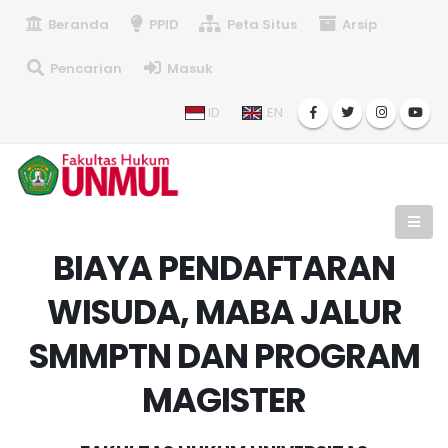
Beranda
PPID
Peta Situs
Arsip
Pencarian
Masuk
ID
EN
BIAYA PENDAFTARAN
WISUDA, MABA JALUR
SMMPTN DAN PROGRAM
MAGISTER