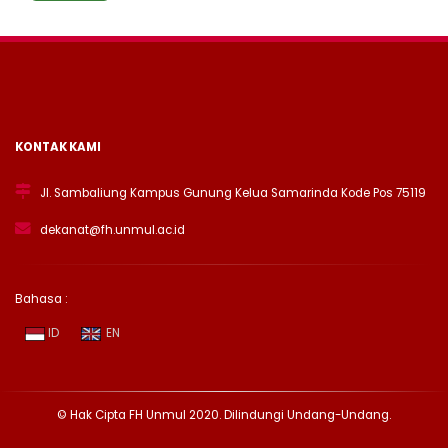
KONTAK KAMI
Jl. Sambaliung Kampus Gunung Kelua Samarinda Kode Pos 75119
dekanat@fh.unmul.ac.id
Bahasa :
ID
EN
© Hak Cipta FH Unmul 2020. Dilindungi Undang-Undang.