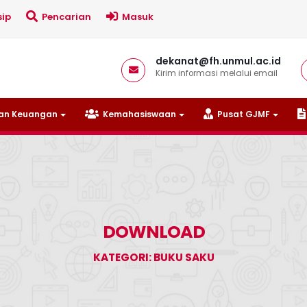
ip
Pencarian
Masuk
dekanat@fh.unmul.ac.id
Kirim informasi melalui email
n Keuangan
Kemahasiswaan
Pusat GJMF
DOWNLOAD
KATEGORI: BUKU SAKU