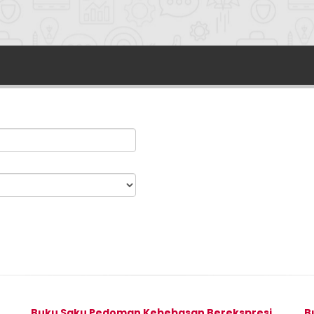
Buku Saku Pedoman Kebebasan Berekspresi
B