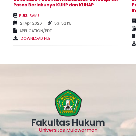
Pasca Berlakunya KUHP dan KUHAP
P
I
BUKU SAKU
21 Apr 2026
531.52 KB
APPLICATION/PDF
DOWNLOAD FILE
Fakultas Hukum
Universitas Mulawarman