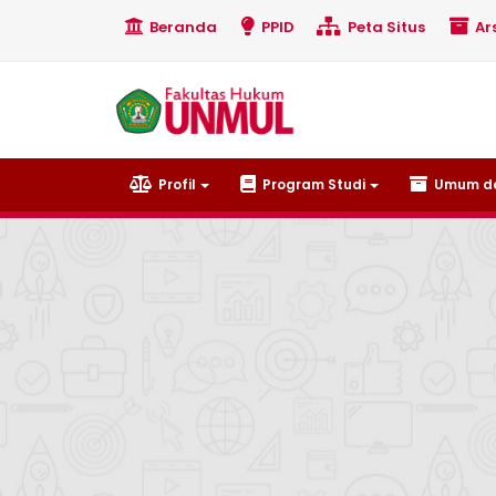
Beranda
PPID
Peta Situs
Ars
Profil
Program Studi
Umum da