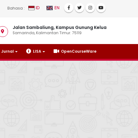
ID
EN
Bahasa :
Jalan Sambaliung, Kampus Gunung Kelua
Samarinda, Kalimantan Timur. 75119
Jurnal
LISA
OpenCourseWare