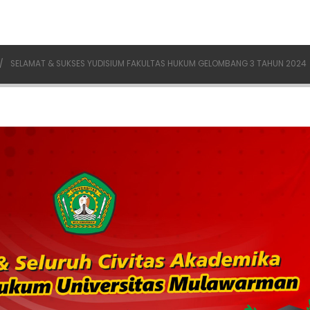
SELAMAT & SUKSES YUDISIUM FAKULTAS HUKUM GELOMBANG 3 TAHUN 2024