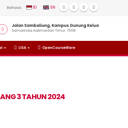
ID
EN
Bahasa :
Jalan Sambaliung, Kampus Gunung Kelua
Samarinda, Kalimantan Timur. 75119
al
LISA
OpenCourseWare
ANG 3 TAHUN 2024