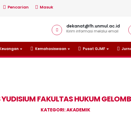
Pencarian
Masuk
dekanat@fh.unmul.ac.id
Kirim informasi melalui email
Keuangan
Kemahasiswaan
Pusat GJMF
Jurn
S YUDISIUM FAKULTAS HUKUM GELOMB
KATEGORI: AKADEMIK