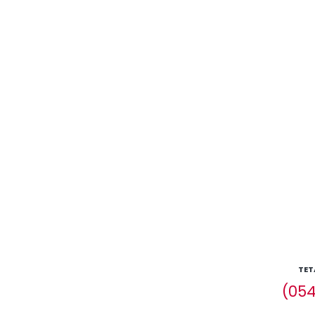
TET
(054