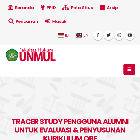
Beranda
PPID
Peta Situs
Arsip
Pencarian
Masuk
ID
EN
TRACER STUDY PENGGUNA ALUMNI
UNTUK EVALUASI & PENYUSUNAN
KURIKULUM OBE