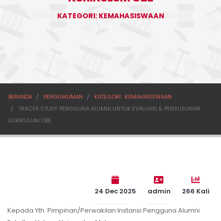
KATEGORI: KEMAHASISWAAN
BERANDA
PENGUMUMAN
KATEGORI : KEMAHASISWAAN
TRACER STUDY PENGGUNA ALUMNI UNTUK EVALUASI & PENYUSUNAN
KURIKULUM OBE
24 Dec 2025
admin
266 Kali
Kepada Yth. Pimpinan/Perwakilan Instansi Pengguna Alumni