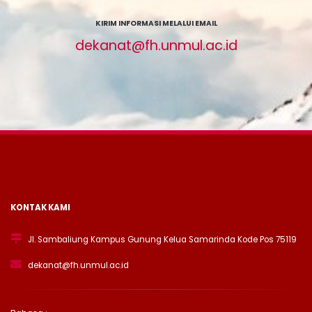
KIRIM INFORMASI MELALUI EMAIL
dekanat@fh.unmul.ac.id
KONTAK KAMI
Jl. Sambaliung Kampus Gunung Kelua Samarinda Kode Pos 75119
dekanat@fh.unmul.ac.id